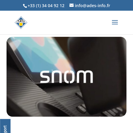
+33 (1) 34 04 92 12
info@ades-info.fr