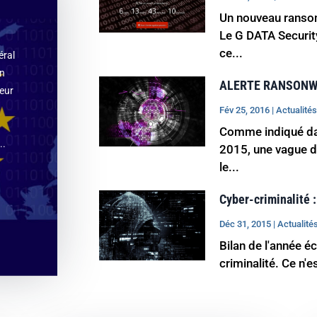
Un nouveau ransomw
Le G DATA Security
ce...
éral
un
ALERTE RANSON
ueur
Fév 25, 2016
|
Actualité
Comme indiqué da
..
2015, une vague 
le...
Cyber-criminalité :
Déc 31, 2015
|
Actualité
Bilan de l'année é
criminalité. Ce n'e