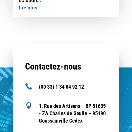
solution...
lire plus
Contactez-nous

(00 33) 1 34 04 92 12

1, Rue des Artisans – BP 51635
- ZA Charles de Gaulle – 95190
Goussainville Cedex