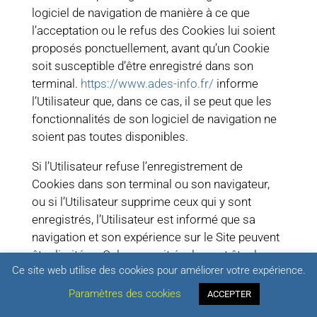
logiciel de navigation de manière à ce que
l’acceptation ou le refus des Cookies lui soient
proposés ponctuellement, avant qu’un Cookie
soit susceptible d’être enregistré dans son
terminal.
https://www.ades-info.fr/
informe
l’Utilisateur que, dans ce cas, il se peut que les
fonctionnalités de son logiciel de navigation ne
soient pas toutes disponibles.
Si l’Utilisateur refuse l’enregistrement de
Cookies dans son terminal ou son navigateur,
ou si l’Utilisateur supprime ceux qui y sont
enregistrés, l’Utilisateur est informé que sa
navigation et son expérience sur le Site peuvent
être limitées. Cela pourrait également être le cas
Ce site web utilise des cookies pour améliorer votre expérience.
lorsque
https://www.ades-info.fr/
ou l’un de ses
prestataires ne peut pas reconnaître, à des fins
Paramètres des cookies
ACCEPTER
de compatibilité technique, le type de navigateur