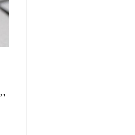
a
ion