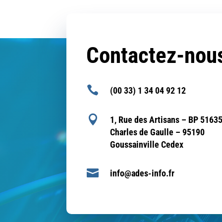
Contactez-nou

(00 33) 1 34 04 92 12

1, Rue des Artisans – BP 51635
Charles de Gaulle – 95190
Goussainville Cedex

info@ades-info.fr