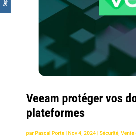
Veeam protéger vos do
plateformes
par
Pascal Porte
|
Nov 4, 2024
|
Sécurité
,
Vente 