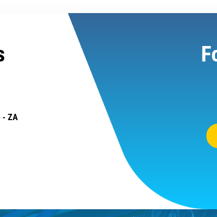
s
F
 - ZA