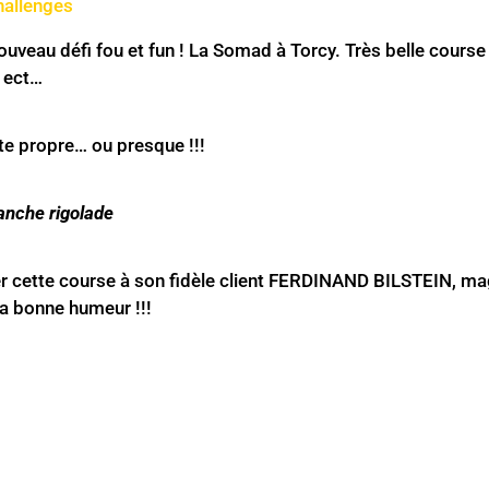
hallenges
veau défi fou et fun ! La Somad à Torcy. Très belle course
, ect…
te propre… ou presque !!!
anche rigolade
er cette course à son fidèle client FERDINAND BILSTEIN, ma
la bonne humeur !!!