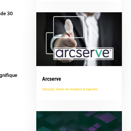
 de 30
gnifique
Arcserve
Sécurité
,
Vente de matériel & logiciels