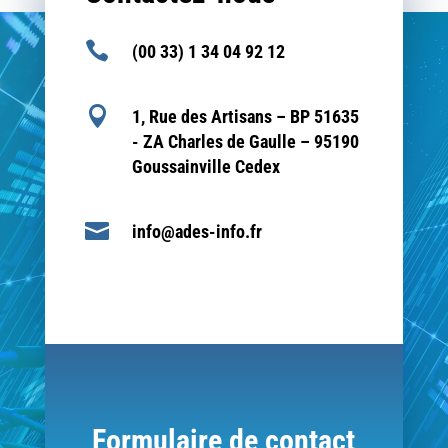
a
i

(00 33) 1 34 04 92 12
s
s

1, Rue des Artisans – BP 51635
e
- ZA Charles de Gaulle – 95190
r
Goussainville Cedex
c
e
c

info@ades-info.fr
h
a
m
p
v
i
d
e
Formulaire de contact
.