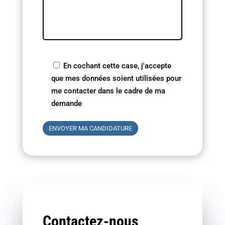
En cochant cette case, j'accepte
que mes données soient utilisées pour
me contacter dans le cadre de ma
demande
V
e
u
i
l
l
e
z
Contactez-nous
l